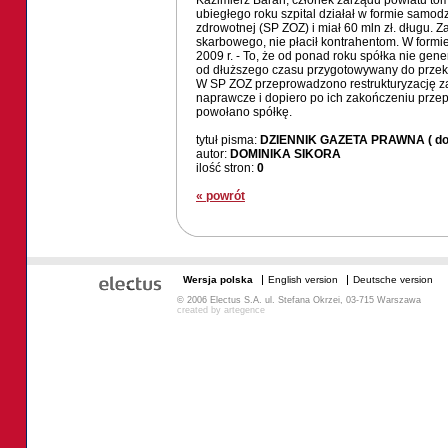
Kazimierz Baran, członek zarządu powiatu t
ubiegłego roku szpital działał w formie samod
zdrowotnej (SP ZOZ) i miał 60 mln zł. długu. 
skarbowego, nie płacił kontrahentom. W formie
2009 r. - To, że od ponad roku spółka nie generuj
od dłuższego czasu przygotowywany do przeks
W SP ZOZ przeprowadzono restrukturyzację za
naprawcze i dopiero po ich zakończeniu przep
powołano spółkę.
tytuł pisma:
DZIENNIK GAZETA PRAWNA ( dod
autor:
DOMINIKA SIKORA
ilość stron:
0
« powrót
Wersja polska
English version
Deutsche version
© 2006 Electus S.A. ul. Stefana Okrzei, 03-715 Warszawa
created by
artegence