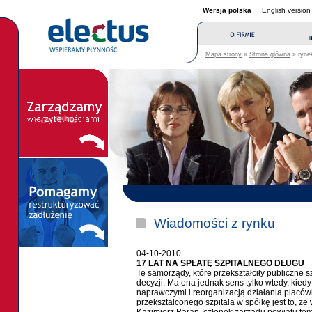
Wersja polska
English version
Mapa strony
«
Strona główna
» rynek
Wiadomości z rynku
04-10-2010
17 LAT NA SPŁATĘ SZPITALNEGO DŁUGU
Te samorządy, które przekształciły publiczne sz
decyzji. Ma ona jednak sens tylko wtedy, kied
naprawczymi i reorganizacją działania placó
przekształconego szpitala w spółkę jest to, że