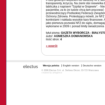
Przed głównym wejściem do siedziby NFZ stoi 
transparenty, krzyczą. Na ziemi stoi niewielka 
tabliczka z napisem "Szpital w Grajewie". - Nie
pacjentów, za to że ludzie chcą tam pracować
przewodniczący Podlaskiej Federacji Związ
Ochrony Zdrowia. Protestujący mówili, że NFZ 
kontrolami i nakłada wysokie kary finansowe. A 
jako pierwsza pozwała NFZ do sądu, domagając
wykonane w 2009 r. ponad limity świadczenia
tytuł pisma:
GAZETA WYBORCZA - BIAŁYST
autor:
AGNIESZKA DOMANOWSKA
ilość stron:
4
« powrót
Wersja polska
English version
Deutsche version
© 2006 Electus S.A. ul. Stefana Okrzei, 03-715 Warszawa
created by
artegence