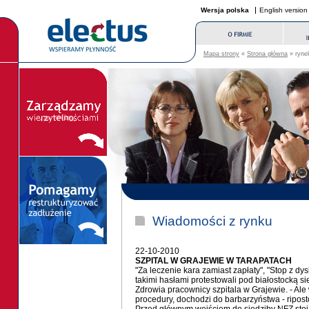
Wersja polska
English version
Mapa strony
«
Strona główna
» rynek
Wiadomości z rynku
22-10-2010
SZPITAL W GRAJEWIE W TARAPATACH
"Za leczenie kara zamiast zapłaty", "Stop z dys
takimi hasłami protestowali pod białostocką
Zdrowia pracownicy szpitala w Grajewie. - Al
procedury, dochodzi do barbarzyństwa - ripost